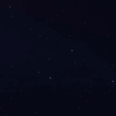
0451-82261477
专栏
专栏
手机：13359855509
座机：0451-82261477
地址：哈尔滨市南岗区红旗示范新区
37栋1单元5-6层1号
33号