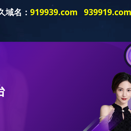
（中
乐动（中
乐动体育
技
）
国）