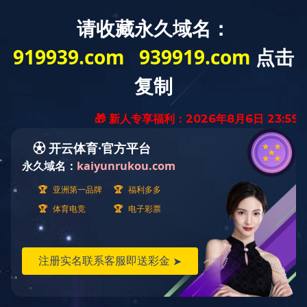
首页
走进天峰
乐动（中
国）