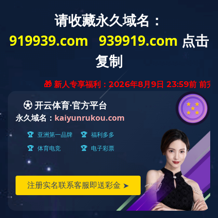
首页
走进天峰
乐动（中
国）