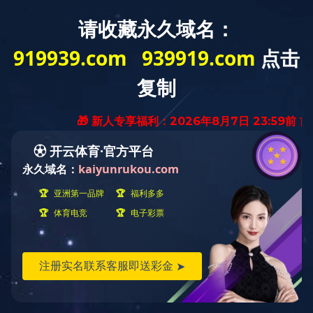
首页
走进天峰
乐动（中
国）