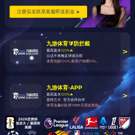
项目经理
薪资待遇：6000-8000/月
学历
工作地址：驻项目
简历邮
技术人员