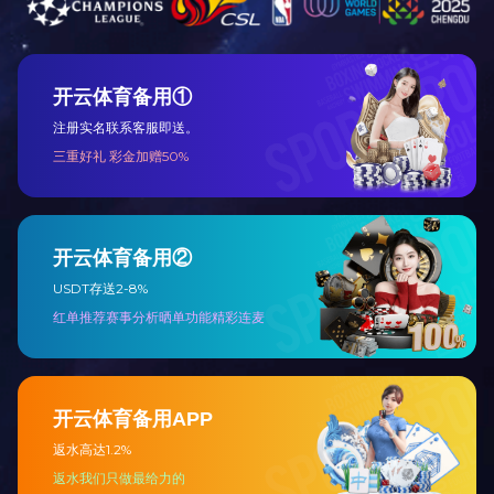
薪资待遇：4000-6000/月
学历
工作地址：驻项目
简历邮