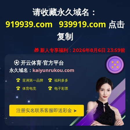
首页
走进天峰
乐动（中
国）